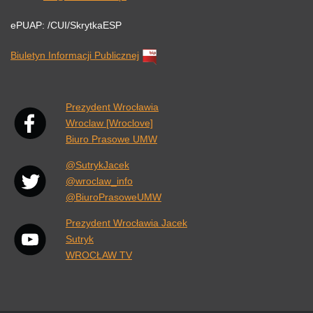
ePUAP: /CUI/SkrytkaESP
Biuletyn Informacji Publicznej
Link otwiera się w nowej karcie przeglądarki.
Prezydent Wrocławia
Wroclaw [Wroclove]
Biuro Prasowe UMW
@SutrykJacek
@wroclaw_info
@BiuroPrasoweUMW
Prezydent Wrocławia Jacek
Sutryk
WROCŁAW TV